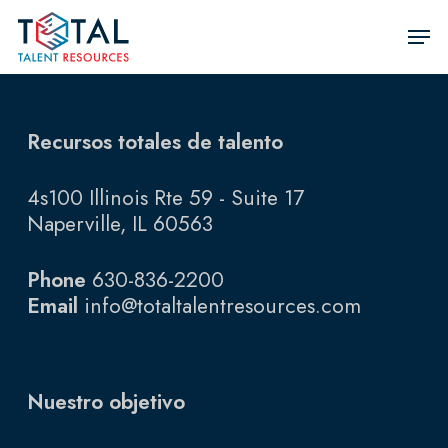
Ir
Men
al
Cerra
contenido
Men
principal
Recursos totales de talento
4s100 Illinois Rte 59 - Suite 17
Naperville, IL 60563
Phone
630-836-2200
Email
info@totaltalentresources.com
Nuestro objetivo