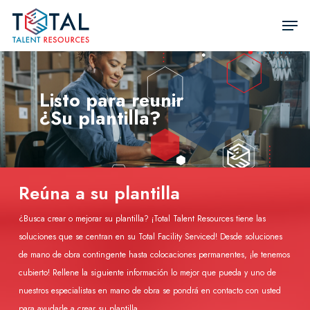
Ir
Men
al
Cerra
contenido
Men
principal
Listo para reunir
¿Su plantilla?
Reúna a su plantilla
¿Busca crear o mejorar su plantilla? ¡Total Talent Resources tiene las
soluciones que se centran en su Total Facility Serviced! Desde soluciones
de mano de obra contingente hasta colocaciones permanentes, ¡le tenemos
cubierto! Rellene la siguiente información lo mejor que pueda y uno de
nuestros especialistas en mano de obra se pondrá en contacto con usted
para ayudarle a crear su plantilla.