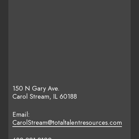
150 N Gary Ave.
Carol Stream, IL 60188
Email:
CarolStream@totaltalentresources.com