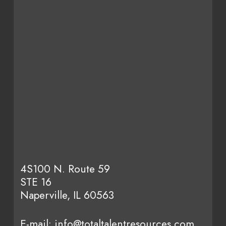
4S100 N. Route 59
STE 16
Naperville, IL 60563
E-mail:
info@totaltalentresources.com