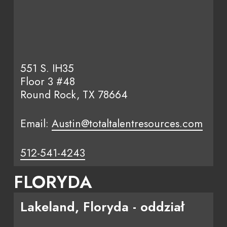
551 S. IH35
Floor 3 #48
Round Rock, TX 78664
Email:
Austin@totaltalentresources.com
512-541-4243
FLORYDA
Lakeland, Floryda - oddział