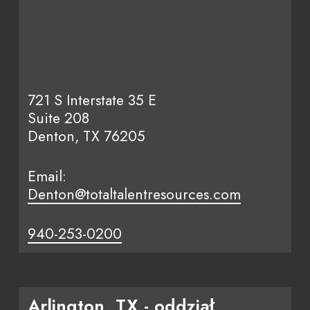
721 S Interstate 35 E
Suite 208
Denton, TX 76205
Email:
Denton@totaltalentresources.com
940-253-0200
Arlington, TX - oddział