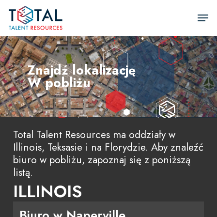
Przejdź
Men
do
Zamkn
głównej
men
treści
Znajdź lokalizację
W pobliżu
Total Talent Resources ma oddziały w
Illinois, Teksasie i na Florydzie. Aby znaleźć
biuro w pobliżu, zapoznaj się z poniższą
listą.
ILLINOIS
Biuro w Naperville