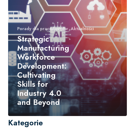
Industry
4.0
and
Beyond
Porady dla pracodawców
Aktualności
Strategic
Manufacturing
Workforce
Development:
Cultivating
Skills for
Industry 4.0
and Beyond
Kategorie