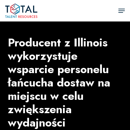
Przejdź
Men
do
Zamkn
głównej
men
treści
Producent z Illinois
wykorzystuje
wsparcie personelu
łańcucha dostaw na
miejscu w celu
zwiększenia
wydajności